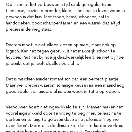
Op internet lijkt verbouwen altijd strak geregeld. Even
timelapse, muziekje eronder, klaar. In het echte leven woon je
gewoon in dat huis. Met troep, haast, schoenen, natte
handdoeken, boodschappentassen en een wasrek dat altijd
precies in de weg staat.
Daarom moet je niet alleen kiezen op mooi, maar ook op
logisch. Kan het tegen gebruik. Is het makkelijk schoon te
houden. Past het bij hoe jij daadwerkelijk leeft, en niet bij hoe
je denkt dat je leeft als alles ooit af is.
Dat is misschien minder romantisch dan een perfect plaatje.
Maar wel precies waarom sommige keuzes na een maand nog
goed voelen, en andere al na een week irritatie oproepen.
Verbouwen hoeft niet ingewikkeld te zijn. Mannen maken het
vooral ingewikkeld door te vroeg te beginnen, te laat na te
denken en te lang te geloven dat ze het allemaal “nog wel
even fixen”. Meestal is de slimste zet dus niet harder werken,
maar één keer wat minder eigenwijs zijn. Dat scheelt