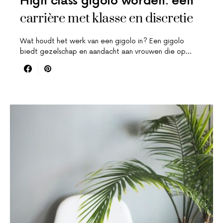
High class gigolo worden: een
carrière met klasse en discretie
Wat houdt het werk van een gigolo in? Een gigolo
biedt gezelschap en aandacht aan vrouwen die op…