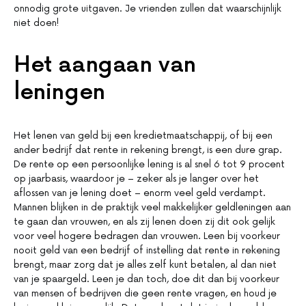
onnodig grote uitgaven. Je vrienden zullen dat waarschijnlijk
niet doen!
Het aangaan van
leningen
Het lenen van geld bij een kredietmaatschappij, of bij een
ander bedrijf dat rente in rekening brengt, is een dure grap.
De rente op een persoonlijke lening is al snel 6 tot 9 procent
op jaarbasis, waardoor je – zeker als je langer over het
aflossen van je lening doet – enorm veel geld verdampt.
Mannen blijken in de praktijk veel makkelijker geldleningen aan
te gaan dan vrouwen, en als zij lenen doen zij dit ook gelijk
voor veel hogere bedragen dan vrouwen. Leen bij voorkeur
nooit geld van een bedrijf of instelling dat rente in rekening
brengt, maar zorg dat je alles zelf kunt betalen, al dan niet
van je spaargeld. Leen je dan toch, doe dit dan bij voorkeur
van mensen of bedrijven die geen rente vragen, en houd je