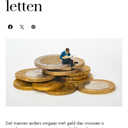
letten
Dat mannen anders omgaan met geld dan vrouwen is