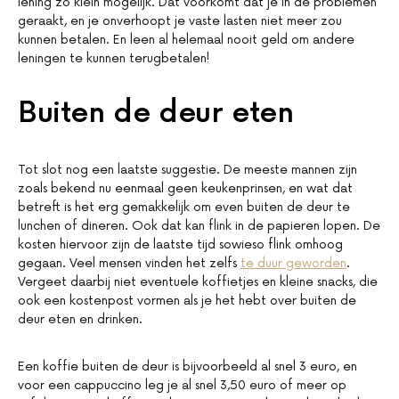
lening zo klein mogelijk. Dat voorkomt dat je in de problemen
geraakt, en je onverhoopt je vaste lasten niet meer zou
kunnen betalen. En leen al helemaal nooit geld om andere
leningen te kunnen terugbetalen!
Buiten de deur eten
Tot slot nog een laatste suggestie. De meeste mannen zijn
zoals bekend nu eenmaal geen keukenprinsen, en wat dat
betreft is het erg gemakkelijk om even buiten de deur te
lunchen of dineren. Ook dat kan flink in de papieren lopen. De
kosten hiervoor zijn de laatste tijd sowieso flink omhoog
gegaan. Veel mensen vinden het zelfs
te duur geworden
.
Vergeet daarbij niet eventuele koffietjes en kleine snacks, die
ook een kostenpost vormen als je het hebt over buiten de
deur eten en drinken.
Een koffie buiten de deur is bijvoorbeeld al snel 3 euro, en
voor een cappuccino leg je al snel 3,50 euro of meer op