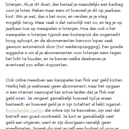
loterijen. Als je dit doet, dan betaal je maandelijks een bedrag
voor je loten. Reken maar eens uit hoeveel je dit op jaarbasis
kost. Win je wat, dan is het mooi, en verdien je je inleg
mogelijk terug. Maar vaak is dat natuurlijk niet zo, en leg je op
jaarbasis toe op meespelen in loterijen. Hoe dan ook is het
meespelen in loterijen typisch een kostenpost die ongemerkt
hoog oploopt, en de abonnementen hiervoor lopen vaak
gewoon automatisch door (tot wederopzegging). Een goede
suggestie is om al je abonnementen voor loterijen eens tegen
het licht te houden, en te bezien welke deelnames je
eventueel zou willen stopzetten.
Ook online meedoen aan kansspelen kan flink wat geld kosten.
Hierbij heb je weliswaar geen abonnement, maar het opgaan
in een internet casinospel kan ertoe leiden dat je flink wat
geld inzet. Je vergeet gemakkelijk hoeveel tijd je eraan
besteedt, en hoeveel geld je in zijn totaliteit al hebt ingezet.
Buitenlandse casinos
die online zijn te bezoeken, zijn wat dat
betreft een goed voorbeeld. Je kunt er gemakkelijk veel
geld aan uitgeven, want er zijn doorgaans namelijk geen
speellimieten. Spreek dus met je zelf een budget af voor je