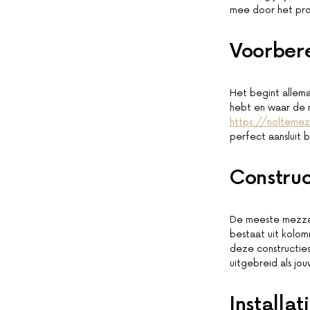
mee door het pro
Voorbere
Het begint allem
hebt en waar de 
https://noltemez
perfect aansluit 
Construc
De meeste mezzan
bestaat uit kolom
deze constructie
uitgebreid als jo
Installat