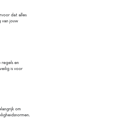
rvoor dat alles
g van jouw
e regels en
ilig is voor
elangrijk om
iligheidsnormen.