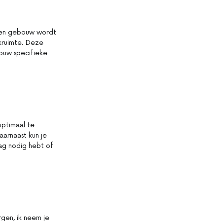
 een gebouw wordt
rkruimte. Deze
jouw specifieke
optimaal te
aarnaast kun je
ag nodig hebt of
rgen, ik neem je