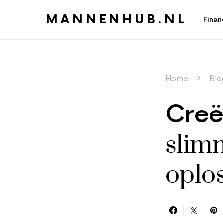
MANNENHUB.NL
Finan
Home
Blo
Creë
slim
oplo