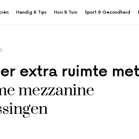
ciën
Handig & Tips
Huis & Tuin
Sport & Gezondheid
g
er extra ruimte me
me mezzanine
ssingen