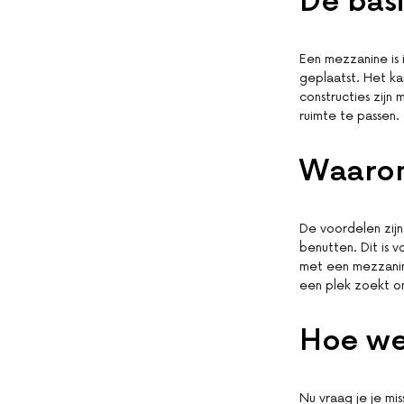
De basi
Een mezzanine is
geplaatst. Het ka
constructies zijn
ruimte te passen.
Waarom
De voordelen zijn
benutten. Dit is 
met een mezzanine
een plek zoekt o
Hoe wer
Nu vraag je je mi