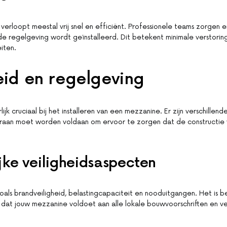
f verloopt meestal vrij snel en efficiënt. Professionele teams zorgen e
 de regelgeving wordt geïnstalleerd. Dit betekent minimale verstorin
eiten.
eid en regelgeving
rlijk cruciaal bij het installeren van een mezzanine. Er zijn verschillend
raan moet worden voldaan om ervoor te zorgen dat de constructie ve
jke veiligheidsaspecten
als brandveiligheid, belastingcapaciteit en nooduitgangen. Het is b
dat jouw mezzanine voldoet aan alle lokale bouwvoorschriften en ve