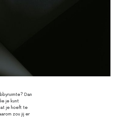
hobbyruimte? Dan
ie je kunt
t je hoeft te
arom zou jij er