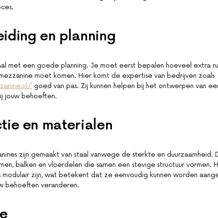
ces.
iding en planning
aal met een goede planning. Je moet eerst bepalen hoeveel extra ru
mezzanine moet komen. Hier komt de expertise van bedrijven zoals
zanine.nl/
goed van pas. Zij kunnen helpen bij het ontwerpen van e
bij jouw behoeften.
tie en materialen
ines zijn gemaakt van staal vanwege de sterkte en duurzaamheid. D
men, balken en vloerdelen die samen een stevige structuur vormen. H
s modulair zijn, wat betekent dat ze eenvoudig kunnen worden aang
uw behoeften veranderen.
ie