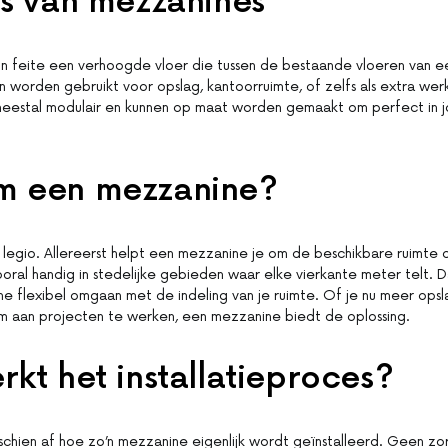
s van mezzanines
 in feite een verhoogde vloer die tussen de bestaande vloeren van
n worden gebruikt voor opslag, kantoorruimte, of zelfs als extra we
 meestal modulair en kunnen op maat worden gemaakt om perfect in 
 een mezzanine?
 legio. Allereerst helpt een mezzanine je om de beschikbare ruimte 
vooral handig in stedelijke gebieden waar elke vierkante meter telt. D
 flexibel omgaan met de indeling van je ruimte. Of je nu meer opsl
m aan projecten te werken, een mezzanine biedt de oplossing.
kt het installatieproces?
sschien af hoe zo’n mezzanine eigenlijk wordt geïnstalleerd. Geen zo