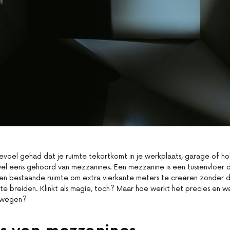
evoel gehad dat je ruimte tekortkomt in je werkplaats, garage of 
wel eens gehoord van mezzanines. Een mezzanine is een tussenvloer d
n bestaande ruimte om extra vierkante meters te creëren zonder da
te breiden. Klinkt als magie, toch? Maar hoe werkt het precies en wa
rwegen?