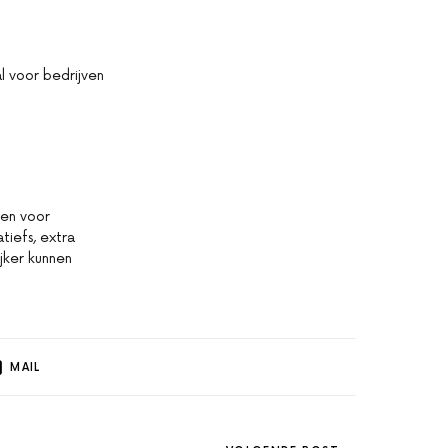
l voor bedrijven
den voor
tiefs, extra
jker kunnen
MAIL