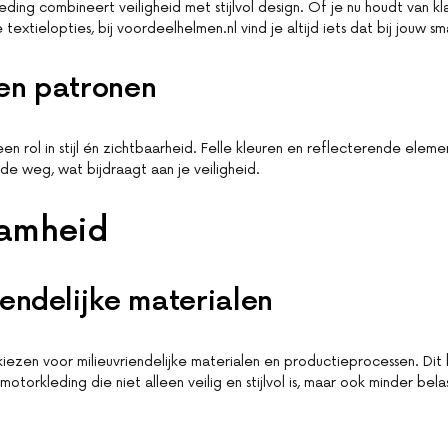
ing combineert veiligheid met stijlvol design. Of je nu houdt van kla
textielopties, bij voordeelhelmen.nl vind je altijd iets dat bij jouw s
en patronen
een rol in stijl én zichtbaarheid. Felle kleuren en reflecterende elem
de weg, wat bijdraagt aan je veiligheid.
amheid
iendelijke materialen
kiezen voor milieuvriendelijke materialen en productieprocessen. Dit
 motorkleding die niet alleen veilig en stijlvol is, maar ook minder bel