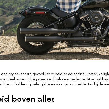
 een ongeëvenaard gevoel van vrijheid en adrenaline. Echter, veilig
ij voordeelhelmen.nl begrijpen ze dit als geen ander. In dit artikel b
ge motorkleding belangrijk is en waar je op moet letten bij de aan
eid boven alles