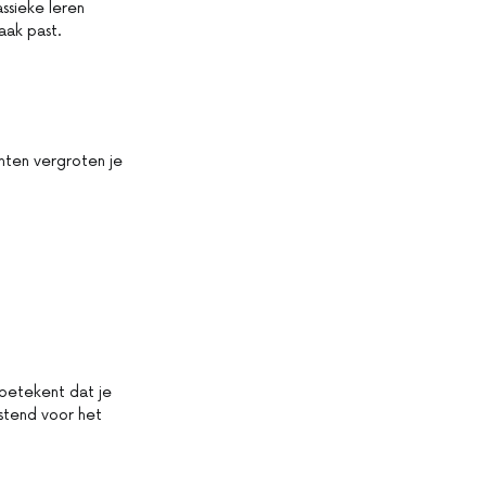
ssieke leren
maak past.
enten vergroten je
 betekent dat je
astend voor het