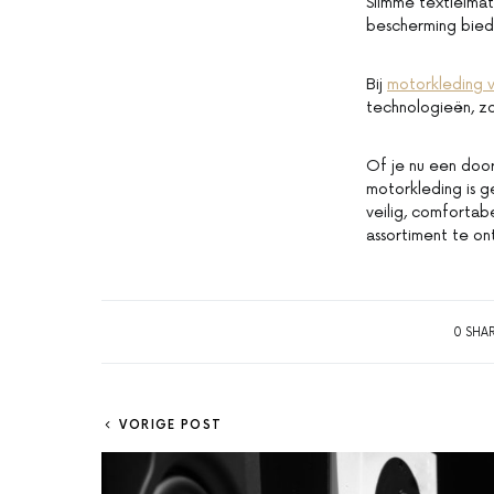
Slimme textielmat
bescherming bied
Bij
motorkleding 
technologieën, zo
Of je nu een door
motorkleding is g
veilig, comfortab
assortiment te on
0 SHA
VORIGE POST