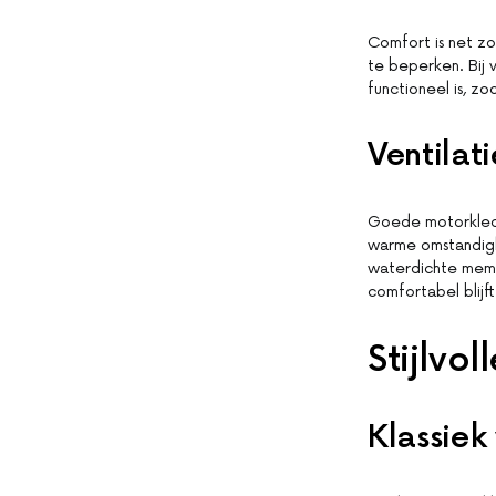
Comfort is net zo
te beperken. Bij 
functioneel is, z
Ventilat
Goede motorkledin
warme omstandigh
waterdichte memb
comfortabel blijft
Stijlvol
Klassiek