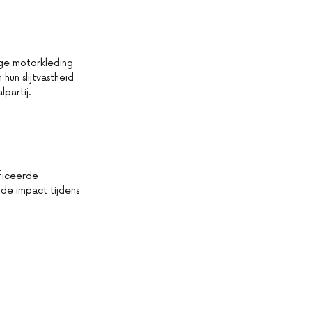
ige motorkleding
hun slijtvastheid
partij.
ficeerde
de impact tijdens