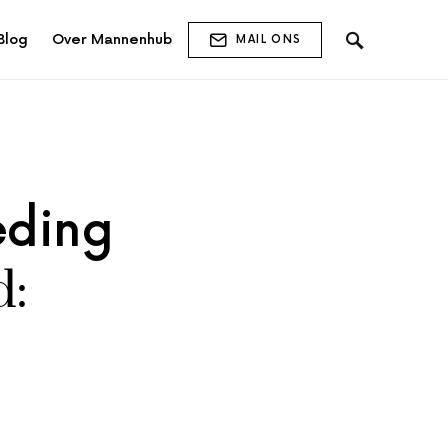
Blog
Over Mannenhub
MAIL ONS
eding
d: