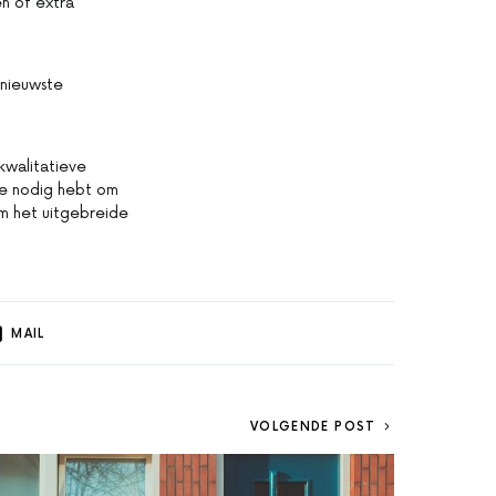
en of extra
 nieuwste
kwalitatieve
 je nodig hebt om
om het uitgebreide
MAIL
VOLGENDE POST