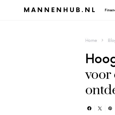
MANNENHUB.NL
Finan
Home
Blo
Hoog
voor 
ontd