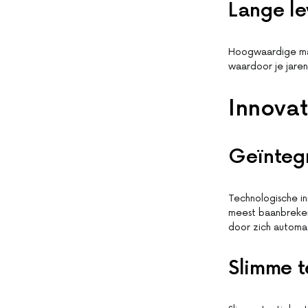
Lange l
Hoogwaardige mate
waardoor je jarenl
Innova
Geïnteg
Technologische i
meest baanbreken
door zich automat
Slimme t