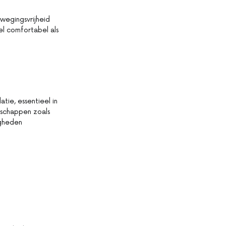
wegingsvrijheid
el comfortabel als
tie, essentieel in
schappen zoals
igheden