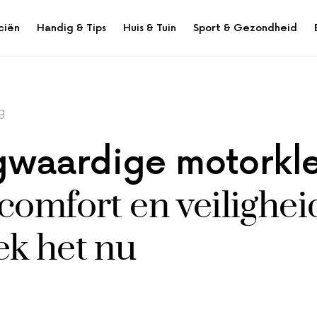
ciën
Handig & Tips
Huis & Tuin
Sport & Gezondheid
g
waardige motorkl
comfort en veilighei
ek het nu