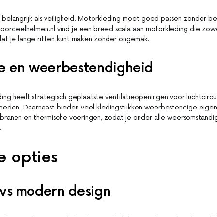
 belangrijk als veiligheid. Motorkleding moet goed passen zonder be
voordeelhelmen.nl vind je een breed scala aan motorkleding die zow
odat je lange ritten kunt maken zonder ongemak.
ie en weerbestendigheid
g heeft strategisch geplaatste ventilatieopeningen voor luchtcircula
eden. Daarnaast bieden veel kledingstukken weerbestendige eigen
ranen en thermische voeringen, zodat je onder alle weersomstand
.
le opties
 vs modern design