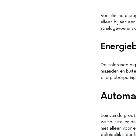
Veel slimme pliss
alleen bij aan een
schuldgevoelens 
Energie
De isolerende ei
maanden en buiten
energiebesparing
Automa
Een van de groots
ze zo instellen d
niet alleen voor 
geleidelijk meer l