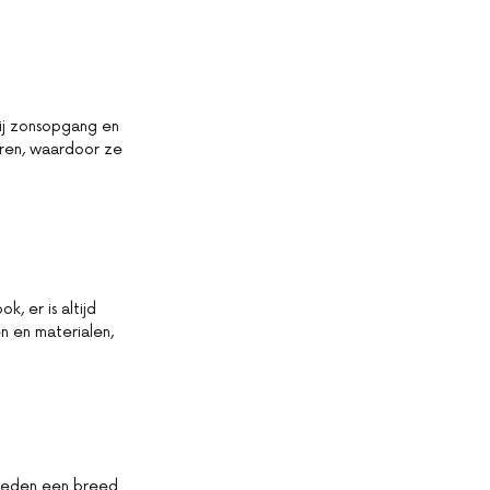
bij zonsopgang en
oren, waardoor ze
k, er is altijd
en en materialen,
 bieden een breed