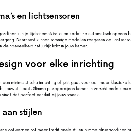
ma’s en lichtsensoren
gordijnen kun je tijdschema’s instellen zodat ze automatisch openen 
ondergang. Daarnaast kunnen sommige modellen reageren op lichtsens
 de hoeveelheid natuurlijk licht in jouw kamer.
esign voor elke inrichting
 een minimalistische inrichting of juist gaat voor een meer klassieke loo
j jouw stijl past. Slimme plissegordijnen komen in verschillende kleur
ts vindt dat perfect aansluit bij jouw smaak.
 aan stijlen
rne ontwerpen tot meer traditionele stijlen, slimme plissegordijnen