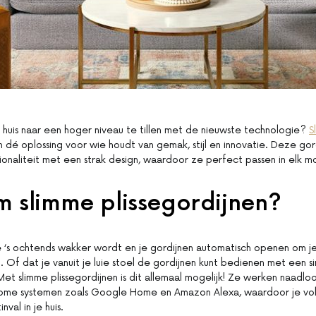
e huis naar een hoger niveau te tillen met de nieuwste technologie?
S
n dé oplossing voor wie houdt van gemak, stijl en innovatie. Deze gor
onaliteit met een strak design, waardoor ze perfect passen in elk mo
 slimme plissegordijnen?
je ‘s ochtends wakker wordt en je gordijnen automatisch openen om 
ht. Of dat je vanuit je luie stoel de gordijnen kunt bedienen met een 
et slimme plissegordijnen is dit allemaal mogelijk! Ze werken naadl
home systemen zoals Google Home en Amazon Alexa, waardoor je vol
nval in je huis.