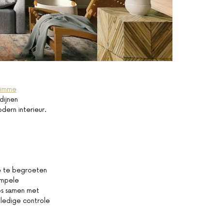
limme
dijnen
dern interieur.
je te begroeten
simpele
oos samen met
ledige controle