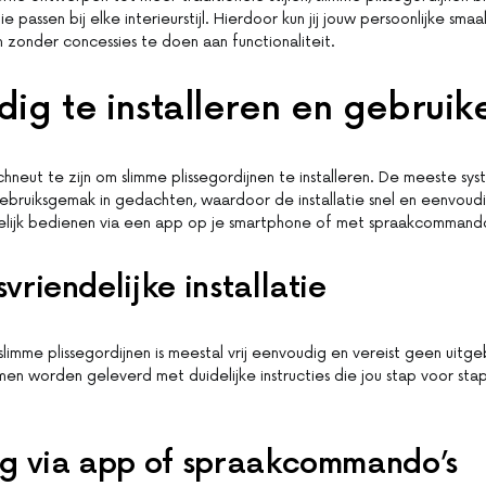
ie passen bij elke interieurstijl. Hierdoor kun jij jouw persoonlijke sma
n zonder concessies te doen aan functionaliteit.
ig te installeren en gebruik
hneut te zijn om slimme plissegordijnen te installeren. De meeste sys
bruiksgemak in gedachten, waardoor de installatie snel en eenvoudi
elijk bedienen via een app op je smartphone of met spraakcommando
vriendelijke installatie
 slimme plissegordijnen is meestal vrij eenvoudig en vereist geen uitg
emen worden geleverd met duidelijke instructies die jou stap voor st
ng via app of spraakcommando’s