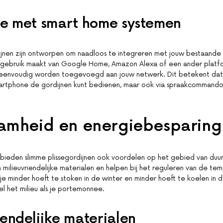
ie met smart home systemen
dijnen zijn ontworpen om naadloos te integreren met jouw bestaande
al gebruik maakt van Google Home, Amazon Alexa of een ander platf
 eenvoudig worden toegevoegd aan jouw netwerk. Dit betekent dat je
artphone de gordijnen kunt bedienen, maar ook via spraakcommando’s
amheid en energiebesparing
bieden slimme plissegordijnen ook voordelen op het gebied van duur
milieuvriendelijke materialen en helpen bij het reguleren van de temp
je minder hoeft te stoken in de winter en minder hoeft te koelen in 
l het milieu als je portemonnee.
iendelijke materialen