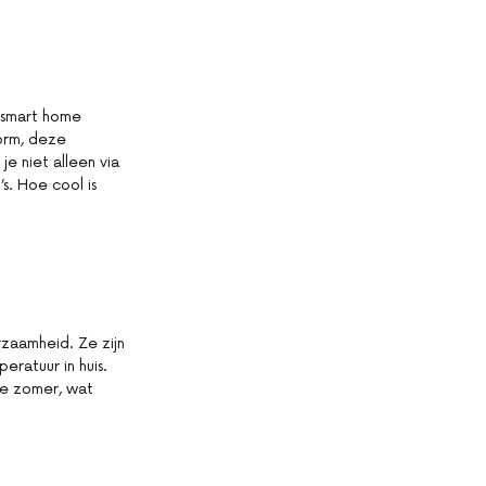
 smart home
orm, deze
 niet alleen via
. Hoe cool is
zaamheid. Ze zijn
eratuur in huis.
de zomer, wat