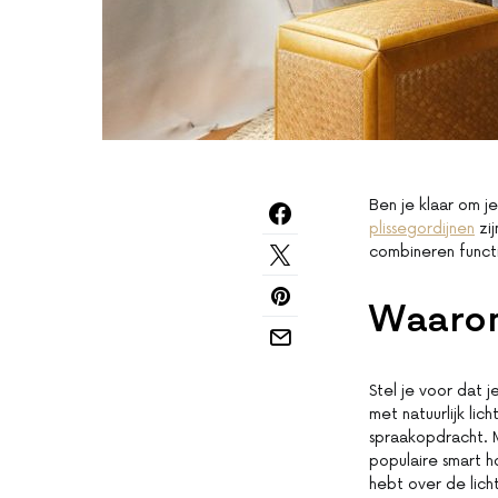
Ben je klaar om j
plissegordijnen
zij
combineren functi
Waarom
Stel je voor dat 
met natuurlijk lic
spraakopdracht. M
populaire smart 
hebt over de lichti