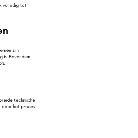
ak volledig tot
en
temen zijn
g is. Bovendien
’s.
ebreide technische
ap door het proces