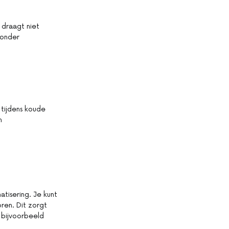
 draagt niet
 zonder
tijdens koude
n
atisering. Je kunt
oren. Dit zorgt
 bijvoorbeeld