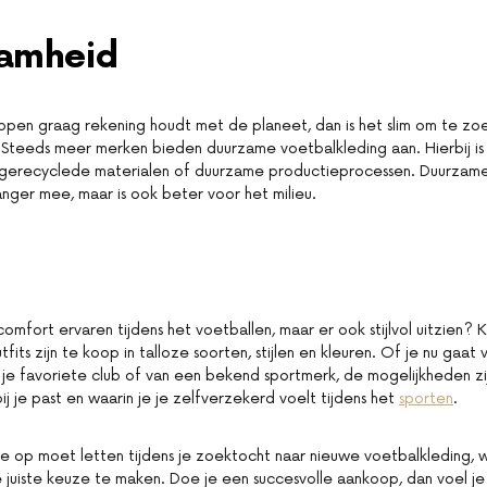
amheid
kopen graag rekening houdt met de planeet, dan is het slim om te zo
 Steeds meer merken bieden duurzame voetbalkleding aan. Hierbij i
 gerecyclede materialen of duurzame productieprocessen. Duurzame
langer mee, maar is ook beter voor het milieu.
 comfort ervaren tijdens het voetballen, maar er ook stijlvol uitzien? 
utfits zijn te koop in talloze soorten, stijlen en kleuren. Of je nu gaat
 je favoriete club of van een bekend sportmerk, de mogelijkheden zij
ij je past en waarin je je zelfverzekerd voelt tijdens het
sporten
.
e op moet letten tijdens je zoektocht naar nieuwe voetbalkleding, 
 juiste keuze te maken. Doe je een succesvolle aankoop, dan voel je