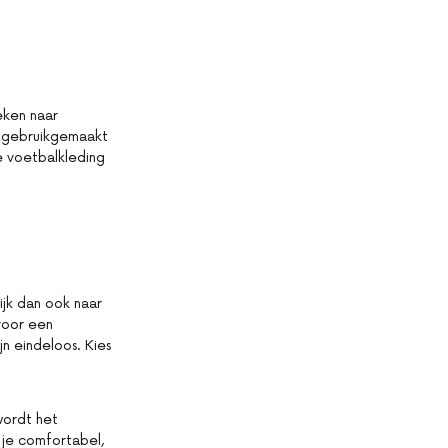
eken naar
s gebruikgemaakt
 voetbalkleding
Kijk dan ook naar
 voor een
n eindeloos. Kies
wordt het
 je comfortabel,