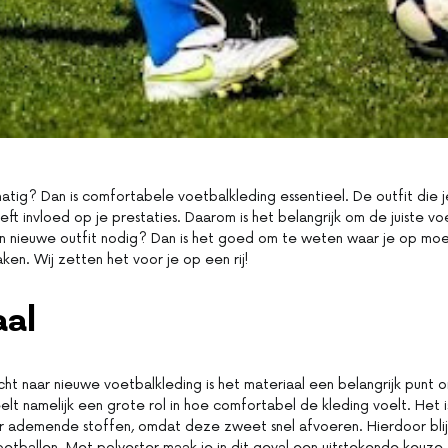
atig? Dan is comfortabele voetbalkleding essentieel. De outfit die j
eft invloed op je prestaties. Daarom is het belangrijk om de juiste vo
n nieuwe outfit nodig? Dan is het goed om te weten waar je op mo
ken. Wij zetten het voor je op een rij!
aal
cht naar nieuwe voetbalkleding is het materiaal een belangrijk punt 
elt namelijk een grote rol in hoe comfortabel de kleding voelt. Het 
 ademende stoffen, omdat deze zweet snel afvoeren. Hierdoor blijf 
voetballen. Met polyester maak je in dit geval een uitstekende keuze.