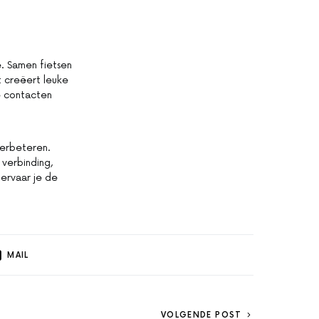
e. Samen fietsen
t creëert leuke
e contacten
verbeteren.
 verbinding,
 ervaar je de
MAIL
VOLGENDE POST