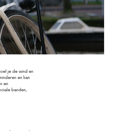
voel je de wind en
rminderen en kan
en en
ociale banden,