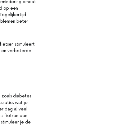
vermindering omdat
ld op een
egelijkertijd
roblemen beter
ietsen stimuleert
t en verbeterde
 zoals diabetes
ulatie, wat je
er dag al veel
is fietsen een
 stimuleer je de