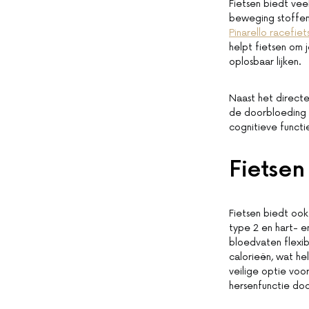
Fietsen biedt vee
beweging stoffen 
Pinarello racefiet
helpt fietsen om
oplosbaar lijken.
Naast het directe
de doorbloeding 
cognitieve functi
Fietsen
Fietsen biedt ook
type 2 en hart- e
bloedvaten flexib
calorieën, wat he
veilige optie voo
hersenfunctie do