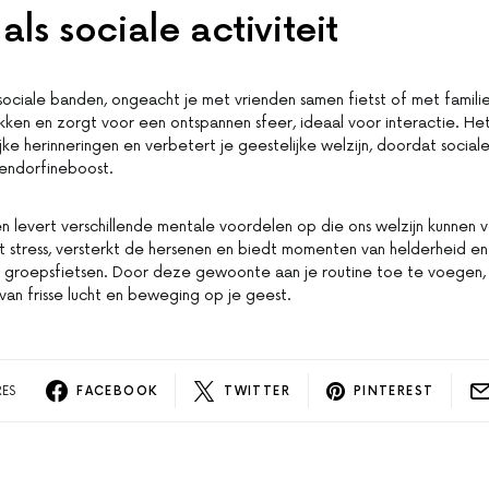
als sociale activiteit
 sociale banden, ongeacht je met vrienden samen fietst of met famili
kken en zorgt voor een ontspannen sfeer, ideaal voor interactie. He
e herinneringen en verbetert je geestelijke welzijn, doordat social
endorfineboost.
n levert verschillende mentale voordelen op die ons welzijn kunnen 
t stress, versterkt de hersenen en biedt momenten van helderheid en
ls groepsfietsen. Door deze gewoonte aan je routine toe te voegen,
 van frisse lucht en beweging op je geest.
RES
FACEBOOK
TWITTER
PINTEREST