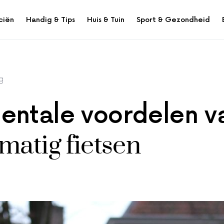
ciën
Handig & Tips
Huis & Tuin
Sport & Gezondheid
g
entale voordelen v
matig fietsen