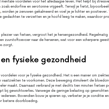
l mentale voordelen voor het alledaagse leven. Het helpt bij stress
zoals endorfine en serotonine vrijgeeft. Terwijl je fietst, bijvoorbee
s
, worden je zenuwen gekalmeerd en voel je je lichter en positiever. T
 je gedachten te verzetten en je hoofd leeg te maken, waardoor p
 plezier van fietsen, vergroot het je hersengezondheid. Regelmatig f
en zuurstoftoevoer naar de hersenen, wat voor een scherpere gees
es zorgt.
 en fysieke gezondheid
 voordelen voor je fysieke gezondheid. Het is een manier om ziektes
n vaatziekten te voorkomen. Deze beweging stimuleert de bloedcirc
eler maakt. Daarnaast verbrand je met slechts tien minuten fietsen p
lpt bij gewichtsverlies. Vanwege de geringe belasting op gewrichten 
r iedereen. Bovendien bouw je spieren op, verbeter je je conditie en
or betere doorbloeding.