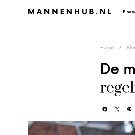
MANNENHUB.NL
Finan
Home
Blo
De m
regel