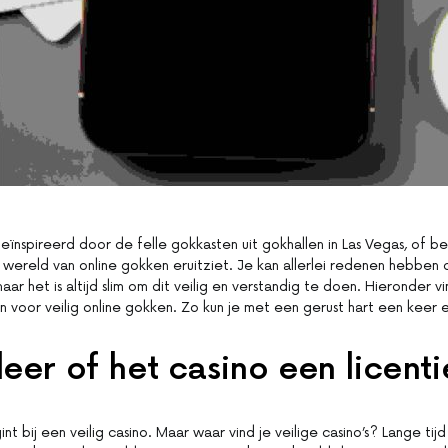
geïnspireerd door de felle gokkasten uit gokhallen in Las Vegas, of b
ereld van online gokken eruitziet. Je kan allerlei redenen hebben
aar het is altijd slim om dit veilig en verstandig te doen. Hieronder v
ën voor veilig online gokken. Zo kun je met een gerust hart een keer
eer of het casino een licenti
nt bij een veilig casino. Maar waar vind je veilige casino’s? Lange ti