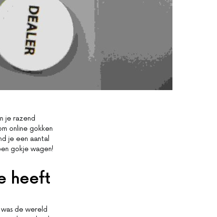
en je razend
 om online gokken
ind je een aantal
 een gokje wagen!
e heeft
jd was de wereld