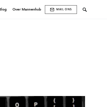
Blog
Over Mannenhub
MAIL ONS