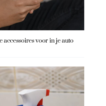
e accessoires voor in je auto