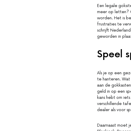
Een legale goksit
meer op letten? G
worden. Het is bel
frustraties te ve
schrijft Nederlan
geworden in plaats
Speel s
Als je op een gez
te hanteren. Wat 
aan de gokkasten,
geld in op een sp
kans hebt om iets 
verschillende taf
dealer als voor 
Daarnaast moet je 