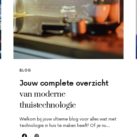
BLOG
Jouw complete overzicht
van moderne
thuistechnologie
Welkom bij jouw ultieme blog voor alles wat met
technologie in huis te maken heeft! Of je nu…