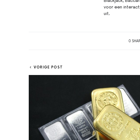
Blackjack, Baccara
voor een interact
uit.
0 SHA
VORIGE POST