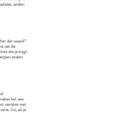
oplader, anders
s het dat waard?
gie van de
’s die je krijgt,
nergens anders
nd.
maken het een
nt verrijken met
tie. Dus, als je