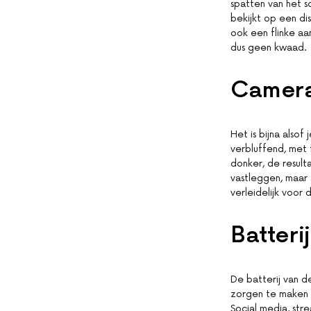
spatten van het sc
bekijkt op een dis
ook een flinke aan
dus geen kwaad.
Camera
Het is bijna also
verbluffend, met f
donker, de result
vastleggen, maar 
verleidelijk voor
Batteri
De batterij van d
zorgen te maken o
Social media, str