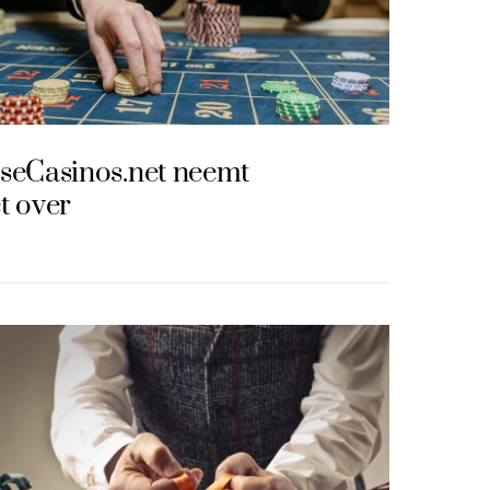
seCasinos.net neemt
t over