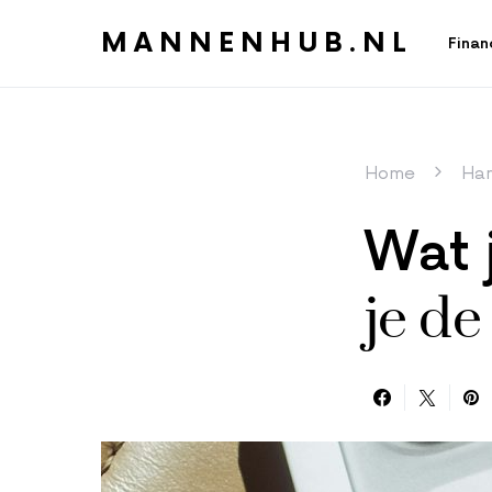
MANNENHUB.NL
Finan
Home
Han
Wat 
je de