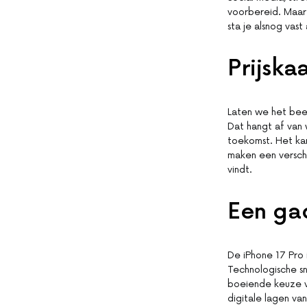
voorbereid. Maar
sta je alsnog vas
Prijska
Laten we het bees
Dat hangt af van 
toekomst. Het kan
maken een verschi
vindt.
Een ga
De iPhone 17 Pro 
Technologische s
boeiende keuze vo
digitale lagen va