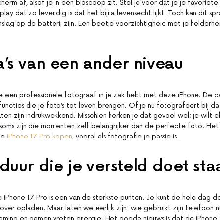
herm af, alsof je in een bioscoop zit. Stel je voor dat je je favoriete 
play dat zo levendig is dat het bijna levensecht lijkt. Toch kan dit s
slag op de batterij zijn. Een beetje voorzichtigheid met je helderhei
’s van een ander niveau
f je een professionele fotograaf in je zak hebt met deze iPhone. De ca
uncties die je foto’s tot leven brengen. Of je nu fotografeert bij dag
aten zijn indrukwekkend. Misschien herken je dat gevoel wel; je wilt 
soms zijn die momenten zelf belangrijker dan de perfecte foto. Het
 de
iPhone 17 Pro kopen
, vooral als fotografie je passie is.
jduur die je versteld doet sta
e iPhone 17 Pro is een van de sterkste punten. Je kunt de hele dag d
ver opladen. Maar laten we eerlijk zijn: wie gebruikt zijn telefoon nu
eaming en gamen vreten energie. Het goede nieuws is dat de iPhone 1