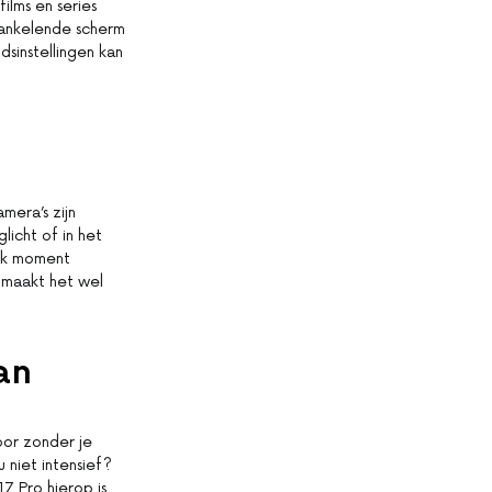
films en series
prankelende scherm
dsinstellingen kan
mera’s zijn
licht of in het
elk moment
 maakt het wel
an
oor zonder je
 niet intensief?
7 Pro hierop is