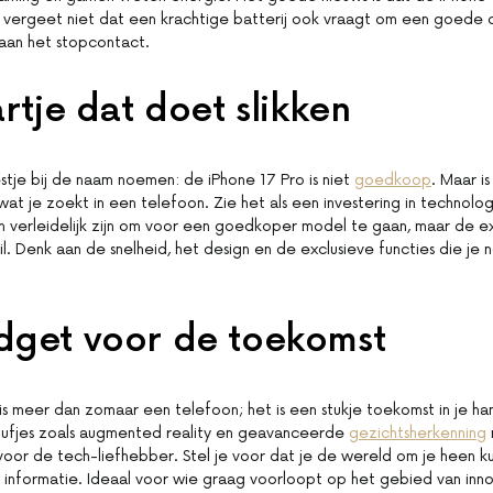
 vergeet niet dat een krachtige batterij ook vraagt om een goede 
t aan het stopcontact.
artje dat doet slikken
tje bij de naam noemen: de iPhone 17 Pro is niet
goedkoop
. Maar i
wat je zoekt in een telefoon. Zie het als een investering in technolo
 verleidelijk zijn om voor een goedkoper model te gaan, maar de extra
l. Denk aan de snelheid, het design en de exclusieve functies die je 
dget voor de toekomst
is meer dan zomaar een telefoon; het is een stukje toekomst in je ha
nufjes zoals augmented reality en geavanceerde
gezichtsherkenning
or de tech-liefhebber. Stel je voor dat je de wereld om je heen ku
n informatie. Ideaal voor wie graag voorloopt op het gebied van innova