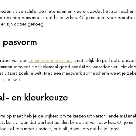
kiezen uit verschillende materialen en kleuren, zodat het zonnescherm
aar ook nog eens mooi staat bij jouw huis. Of je nu gaat voor een str
s, er zijn opties genoeg.
e pasvorm
rdeel van een
zonnescherm op maat
is natuurlijk de perfecte pasvor
unnen soms net niet helemaal goed aansluiten, waardoor er licht do
t uitziet zoals je wilt. Met een maatwerk zonnescherm weet je zeker
jij het wilt.
l- en kleurkeuze
rm op maat heb je de vrijheid om te kiezen uit verschillende material
ts kunt vinden dat perfect aansluit bij de stijl van jouw huis. Of je n
ok of iets meer klassieks, er is altijd wel iets dat bij jou past.