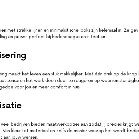
 met strakke lijnen en minimalistische looks zijn helemaal in. Ze gev
raling en passen perfect bij hedendaagse architectuur.
sering
ning maakt het leven een stuk makkelijker. Met één druk op de knop 
laat sensoren het werk doen door te reageren op weersomstandighe
gedoe voor jou en meer comfort in huis.
isatie
? Veel bedrijven bieden maatwerkopties aan zodat jij precies krijgt wat
il. Van kleur tot materiaal en zelfs de manier waarop het wordt bedie
t aan jouw wensen.