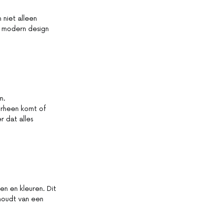
 niet alleen
ak modern design
m.
orheen komt of
 dat alles
en en kleuren. Dit
u houdt van een