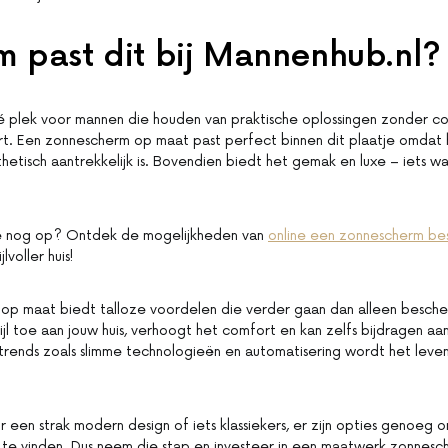
 past dit bij Mannenhub.nl?
é plek voor mannen die houden van praktische oplossingen zonder c
ort. Een zonnescherm op maat past perfect binnen dit plaatje omdat
sthetisch aantrekkelijk is. Bovendien biedt het gemak en luxe – iets w
e nog op? Ontdek de mogelijkheden van
online een zonnescherm bes
lvoller huis!
op maat biedt talloze voordelen die verder gaan dan alleen besch
ijl toe aan jouw huis, verhoogt het comfort en kan zelfs bijdragen a
rends zoals slimme technologieën en automatisering wordt het leven
r een strak modern design of iets klassiekers, er zijn opties genoeg
te vinden. Dus neem die stap en investeer in een maatwerk zonnesch