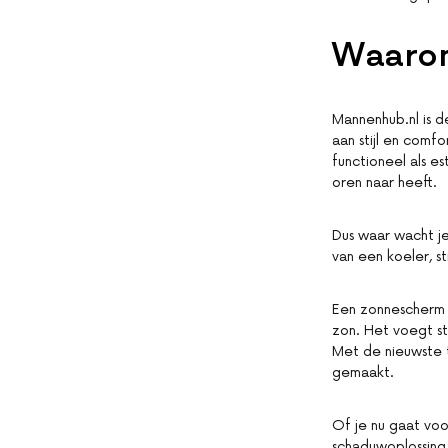
Waarom
Mannenhub.nl is d
aan stijl en comf
functioneel als e
oren naar heeft.
Dus waar wacht j
van een koeler, stij
Een zonnescherm 
zon. Het voegt st
Met de nieuwste t
gemaakt.
Of je nu gaat voo
schaduwoplossing 