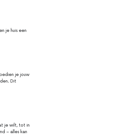
en je huis een
bedien je jouw
den. Dit
 je wilt, tot in
nd – alles kan