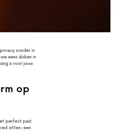
privacy zonder in
 we eens duiken in
ing is voor jouw
erm op
het perfect past
oed zitten; een