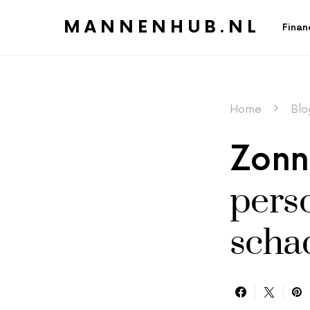
MANNENHUB.NL
Finan
Home
Blo
Zonn
perso
scha