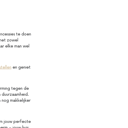
oncessies te doen
 het zowel
aar elke man wel
tellen
en geniet
erming tegen de
an duurzaamheid.
 nog makkelijker
 om jouw perfecte
erm – jouw huis