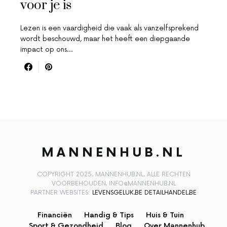
voor je is
Lezen is een vaardigheid die vaak als vanzelfsprekend
wordt beschouwd, maar het heeft een diepgaande
impact op ons…
MANNENHUB.NL
COPYRIGHT 2025. MANNENHUB.NL. ALLE RECHTEN
VOORBEHOUDEN. INFO@MANNENHUB.NL
PARTNER WEBSITES:
LEVENSGELUK.BE
DETAILHANDEL.BE
Financiën
Handig & Tips
Huis & Tuin
Sport & Gezondheid
Blog
Over Mannenhub