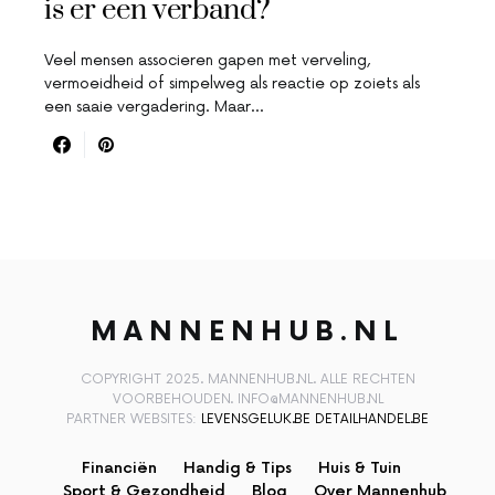
is er een verband?
Veel mensen associeren gapen met verveling,
vermoeidheid of simpelweg als reactie op zoiets als
een saaie vergadering. Maar…
MANNENHUB.NL
COPYRIGHT 2025. MANNENHUB.NL. ALLE RECHTEN
VOORBEHOUDEN. INFO@MANNENHUB.NL
PARTNER WEBSITES:
LEVENSGELUK.BE
DETAILHANDEL.BE
Financiën
Handig & Tips
Huis & Tuin
Sport & Gezondheid
Blog
Over Mannenhub