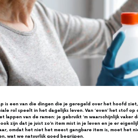
p is een van die dingen die je geregeld over het hoofd ziet
iale rol speelt in het dagelijks leven. Van ‘even’ het stof op
t lappen van de ramen: je gebruikt ‘m waarschijnlijk vaker d
ok zijn dat je juist zo’n item mist in je leven en je er eigenli
ar, omdat het niet het meest gangbare item is, moet het ni
en, wat we natuurlijk goed begrijpen.