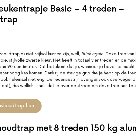
eukentrapje Basic – 4 treden –
trap
houdtrapjes niet stijlvol kunnen zijn, well,
think again
. Deze trap van 
oie, stijlvolle zwarte kleur. Het heeft in totaal vier treden en de m
 dan 90 centimeter. Dat betekent dat je, wanneer je boven je macht
meter hoog kan komen. Dankzij de stevige grip die je hebt op de tred
ook helemaal niet eng! De recensies zijn overigens ook overwegend p
dat), dus wellicht haalt dat je over de streep om deze trap aan te 
ishoudtrap hier
oudtrap met 8 treden 150 kg alu