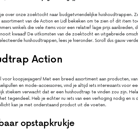
s je over onze zoektocht naar budgetvriendelijke huishoudtrappen.
assortiment van de Action en Lidl bekeken om te zien of dit item toe
 immers winkels die vele items voor een relatief lage prijs aanbieden,
an nooit kwaad! De uitkomsten van de zoektocht en uitgebreide omschr
ecteerde huishoudtrappen, lees je hieronder. Scroll dus gauw verde
udtrap Action
el voor koopjesjagers! Met een breed assortiment aan producten, van 
selspullen en mode-accessoires, vind je altijd iets interessants voor ee
jk stiekem verwacht dat er een huishoudtrap te vinden zou zijn. He
 het tegendeel. Heb je echter nu iets van een verhoging nodig en is 
licht kan je met onderstaand product uit de voeten.
aar opstapkrukje