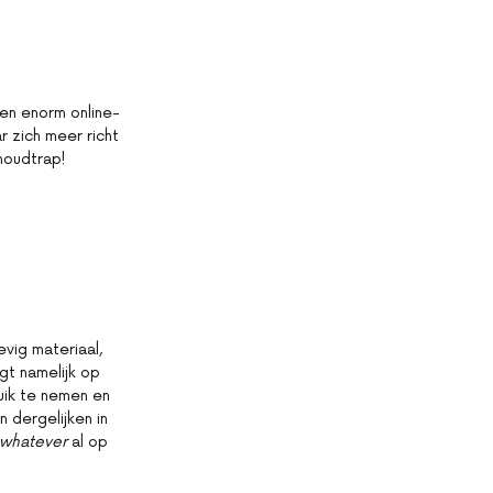
een enorm online-
 zich meer richt
houdtrap!
evig materiaal,
gt namelijk op
ruik te nemen en
 dergelijken in
whatever
al op