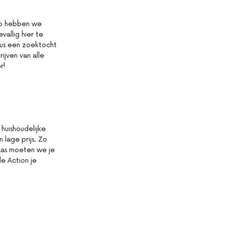
 Zo hebben we
vallig hier te
 dus een zoektocht
ijven van alle
r!
huishoudelijke
n lage prijs. Zo
laas moeten we je
de Action je