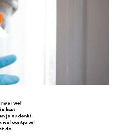
, maar wel
 de kast
an je nu denkt.
jk wel eentje wil
et de