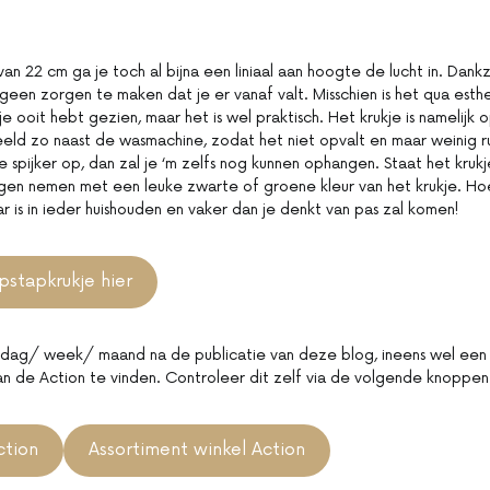
 22 cm ga je toch al bijna een liniaal aan hoogte de lucht in. Dankzi
 geen zorgen te maken dat je er vanaf valt. Misschien is het qua esthe
je ooit hebt gezien, maar het is wel praktisch. Het krukje is namelij
beeld zo naast de wasmachine, zodat het niet opvalt en maar weinig 
spijker op, dan zal je ‘m zelfs nog kunnen ophangen. Staat het krukje
gen nemen met een leuke zwarte of groene kleur van het krukje. H
r is in ieder huishouden en vaker dan je denkt van pas zal komen!
pstapkrukje hier
n dag/ week/ maand na de publicatie van deze blog, ineens wel een 
an de Action te vinden. Controleer dit zelf via de volgende knoppen
tion
Assortiment winkel Action