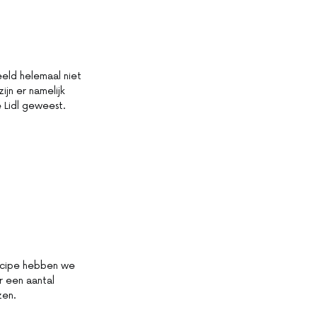
eeld helemaal niet
jn er namelijk
e Lidl geweest.
incipe hebben we
r een aantal
zen.