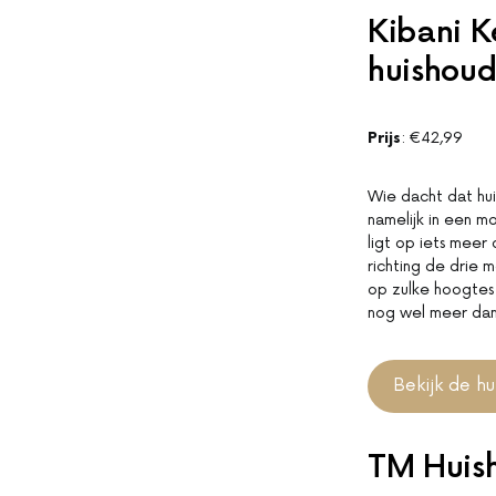
Kibani K
huishoud
Prijs
: €42,99
Wie dacht dat huis
namelijk in een mo
ligt op iets meer
richting de drie 
op zulke hoogtes 
nog wel meer dan 
Bekijk de hu
TM Huish