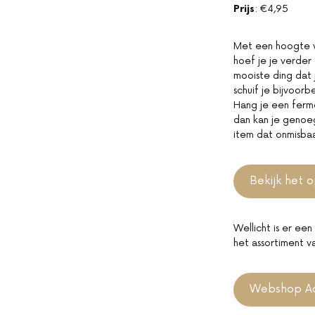
Prijs
: €4,95
Met een hoogte van
hoef je je verder
mooiste ding dat 
schuif je bijvoor
Hang je een ferme 
dan kan je genoe
item dat onmisbaa
Bekijk het o
Wellicht is er ee
het assortiment v
Webshop Ac