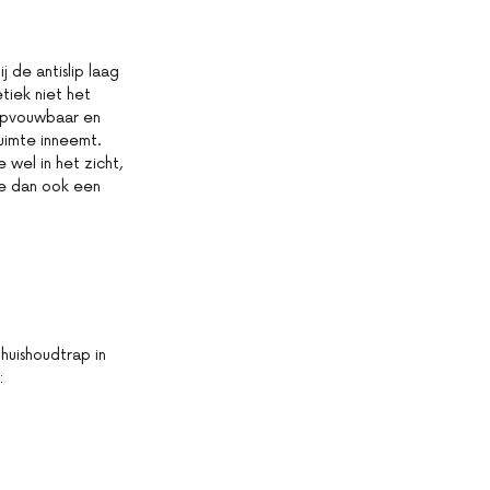
j de antislip laag
tiek niet het
k opvouwbaar en
ruimte inneemt.
 wel in het zicht,
oe dan ook een
huishoudtrap in
: