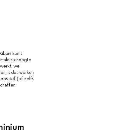
Kibani komt
aximale stahoogte
 werkt, wel
en, is dat werken
ositief (of zelfs
schaffen.
minium