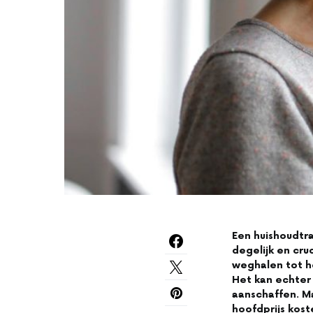
Een huishoudtra
degelijk en cruc
weghalen tot he
Het kan echter o
aanschaffen. Ma
hoofdprijs kost