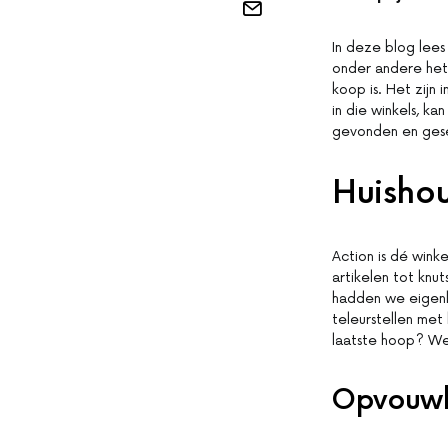
In deze blog lee
onder andere het 
koop is. Het zijn
in die winkels, k
gevonden en gesel
Huisho
Action is dé wink
artikelen tot knut
hadden we eigenli
teleurstellen met
laatste hoop? Wel
Opvouwb