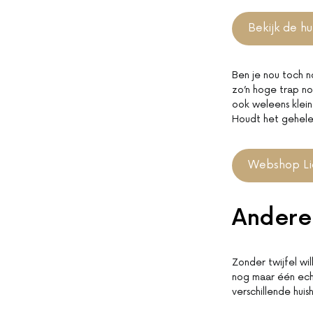
Bekijk de hu
Ben je nou toch n
zo’n hoge trap no
ook weleens klein
Houdt het gehele
Webshop Li
Andere
Zonder twijfel wi
nog maar één echt
verschillende hui