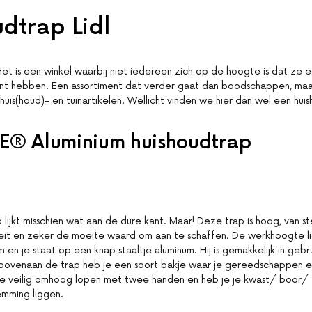
dtrap Lidl
. Het is een winkel waarbij niet iedereen zich op de hoogte is dat ze 
ent hebben. Een assortiment dat verder gaat dan boodschappen, maar
uis(houd)- en tuinartikelen. Wellicht vinden we hier dan wel een huis
E® Aluminium huishoudtrap
 lijkt misschien wat aan de dure kant. Maar! Deze trap is hoog, van st
eit en zeker de moeite waard om aan te schaffen. De werkhoogte li
en je staat op een knap staaltje aluminum. Hij is gemakkelijk in geb
bovenaan de trap heb je een soort bakje waar je gereedschappen en
n je veilig omhoog lopen met twee handen en heb je je kwast/ boor/
emming liggen.