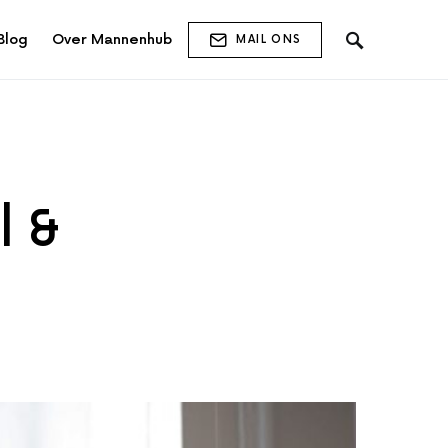
Blog
Over Mannenhub
MAIL ONS
l &