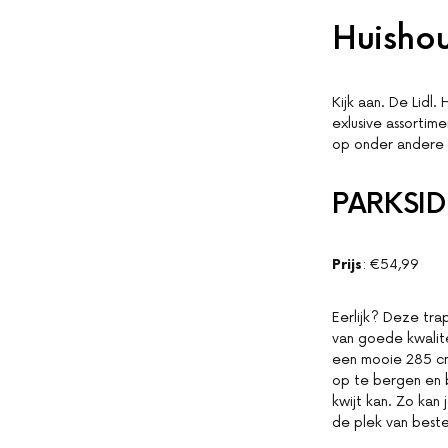
Huishou
Kijk aan. De Lidl
exlusive assortim
op onder andere h
PARKSID
Prijs
: €54,99
Eerlijk? Deze trap
van goede kwalit
een mooie 285 cm 
op te bergen en 
kwijt kan. Zo ka
de plek van best