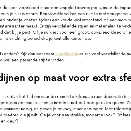
n dat een vloerkleed maar een simpele toevoeging is, maar de impac
r in je huis is enorm. Een vloerkleed kan een ruimte meteen geheel
eed onder je voeten tijdens een koude winterochtend, of een mooi p
interessanter maakt. Er zijn verschillende stijlen en materialen te vinden
d dat bij je past. Of je nu kiest voor een groot, opvallend kleed of e
van je inrichting benadrukt, je kunt alle kanten op.
ets anders? Kijk dan eens naar
vloerkleden
er zijn veel verschillende 
r wel een passende stijl te vinden.
ijnen op maat voor extra sf
 uitziet, is het tijd om naar de ramen te kijken. Je raamdecoratie is n
lgordijnen op maat kunnen je interieur net dat beetje extra geven. Ze 
en wanneer nodig, en geven je privacy, maar er is meer. Met rolgordi
r creëren die jij wilt. Ga je voor een strakke, moderne look? Of kies j
 en kleur?