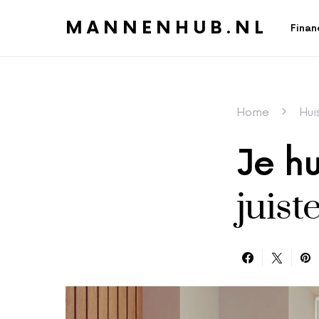
MANNENHUB.NL
Finan
Home
Hui
Je h
juist