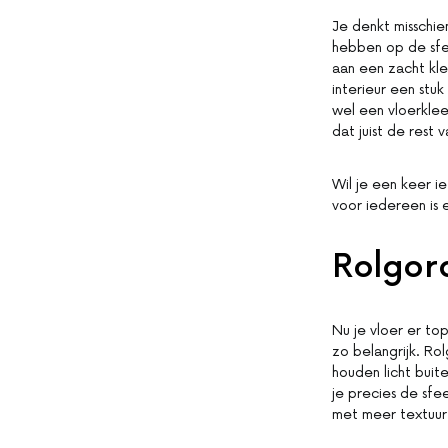
Je denkt misschie
hebben op de sfee
aan een zacht kl
interieur een stuk 
wel een vloerklee
dat juist de rest 
Wil je een keer i
voor iedereen is e
Rolgord
Nu je vloer er top
zo belangrijk. Ro
houden licht buit
je precies de sfee
met meer textuur