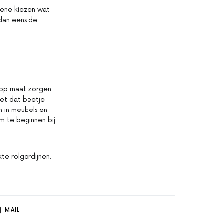
tgene kiezen wat
k dan eens de
en op maat zorgen
 net dat beetje
n in meubels en
 om te beginnen bij
te rolgordijnen.
MAIL