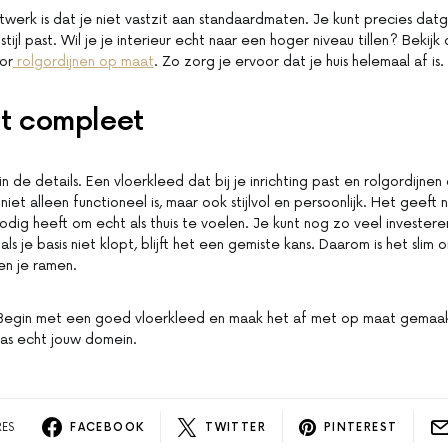
twerk is dat je niet vastzit aan standaardmaten. Je kunt precies da
stijl past. Wil je je interieur echt naar een hoger niveau tillen? Bekij
or
rolgordijnen op maat
. Zo zorg je ervoor dat je huis helemaal af is.
t compleet
n de details. Een vloerkleed dat bij je inrichting past en rolgordijn
 niet alleen functioneel is, maar ook stijlvol en persoonlijk. Het geeft
nodig heeft om echt als thuis te voelen. Je kunt nog zo veel investere
als je basis niet klopt, blijft het een gemiste kans. Daarom is het slim
 en je ramen.
jl. Begin met een goed vloerkleed en maak het af met op maat gemaak
 pas echt jouw domein.
RES
FACEBOOK
TWITTER
PINTEREST