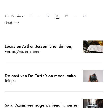
Berichten paginering
Previous
1
…
17
18
19
…
23
Next
Lucas en Arthur Jussen: vriendinnen,
vermogen, en meer
De cast van De Tatta’s en meer leuke
feitjes
Salar Azimi: vermogen, vriendin, huis en