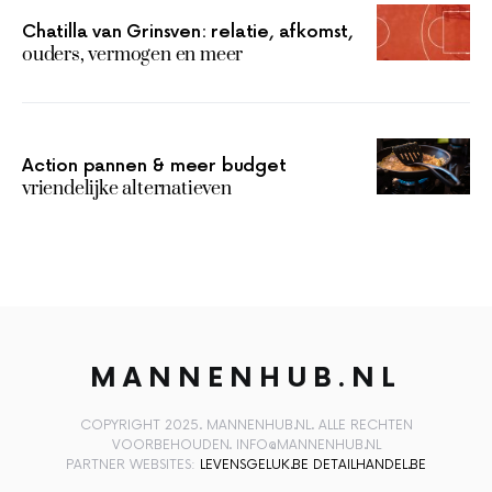
Chatilla van Grinsven: relatie, afkomst,
ouders, vermogen en meer
Action pannen & meer budget
vriendelijke alternatieven
MANNENHUB.NL
COPYRIGHT 2025. MANNENHUB.NL. ALLE RECHTEN
VOORBEHOUDEN. INFO@MANNENHUB.NL
PARTNER WEBSITES:
LEVENSGELUK.BE
DETAILHANDEL.BE